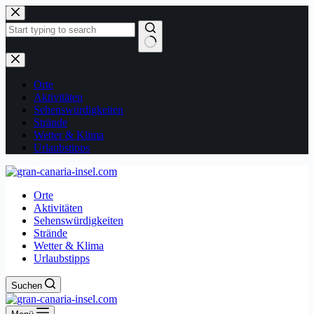
Zum
Inhalt
springen
Keine
Ergebnisse
Orte
Aktivitäten
Sehenswürdigkeiten
Strände
Wetter & Klima
Urlaubstipps
Orte
Aktivitäten
Sehenswürdigkeiten
Strände
Wetter & Klima
Urlaubstipps
Suchen